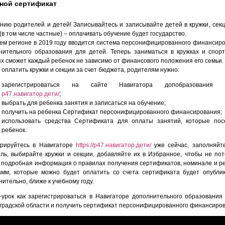
ной сертификат
нию родителей и детей! Записывайтесь и записывайте детей в кружки, секц
(в том числе частные) – оплачивать обучение будет государство.
ем регионе в 2019 году вводится система персонифицированного финансир
нительного образования для детей. Теперь заниматься в кружках и спор
ях сможет каждый ребенок не зависимо от финансового положения его семьи.
оплатить кружки и секции за счет бюджета, родителям нужно:
зарегистрироваться на сайте Навигатора допобразования
р47.навигатор.дети/
;
выбрать для ребенка занятия и записаться на обучение;
получить на ребенка Сертификат персонифицированного финансирования;
использовать средства Сертификата для оплаты занятий, которые по
ребенок.
трируйтесь в Навигаторе
https://р47.навигатор.дети/
уже сейчас, заполняйт
ль, выбирайте кружки и секции, добавляйте их в Избранное, чтобы не пот
 подробная информация о правилах получения сертификатов, номинале и р
амм, которые можно будет оплатить со счета сертификата будет опубли
ительно, ближе к учебному году.
-урок как зарегистрироваться в Навигаторе дополнительного образования
градской области и получить сертификат персонифицированного финансиро