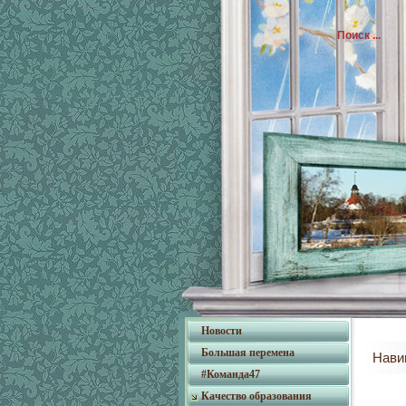
Новости
Большая перемена
Нави
#Команда47
Качество образования