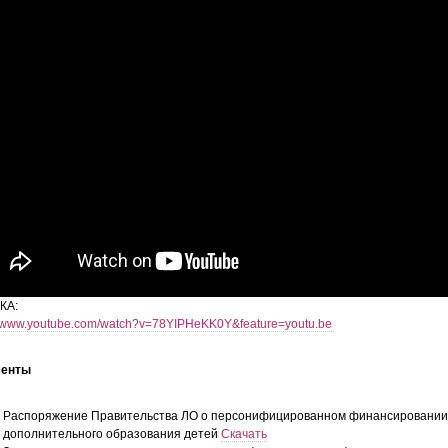
КА:
//www.youtube.com/watch?v=78YIPHeKK0Y&feature=youtu.be
менты
Распоряжение Правительства ЛО о персонифицированном финансировании
дополнительного образования детей
Скачать