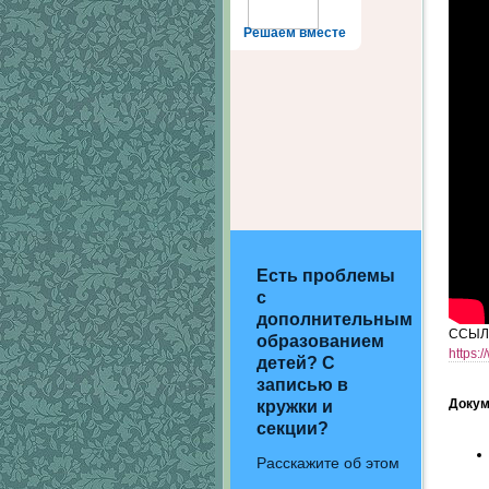
Решаем вместе
Есть проблемы
с
дополнительным
ССЫЛ
образованием
https:
детей? С
записью в
Доку
кружки и
секции?
Расскажите об этом