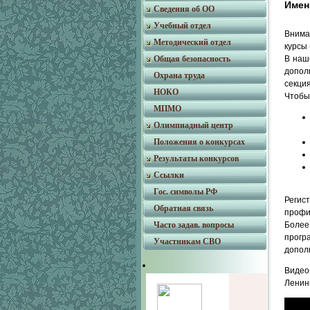
Имен
Сведения об ОО
Учебный отдел
Внима
Методический отдел
курсы 
В наш
Общая безопасность
допол
Охрана труда
секци
НОКО
Чтобы 
МПМО
Олимпиадный центр
Положения о конкурсах
Результаты конкурсов
Ссылки
Гос. символы РФ
Регис
Обратная связь
профи
Более
Часто задав. вопросы
прогр
Участникам СВО
дополн
Видео
Ленин