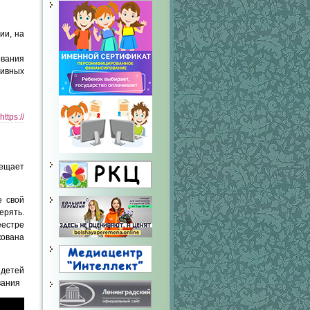
ии, на
ования
тивных
https://
сещает
е свой
ерять.
еестре
кована
 детей
вания