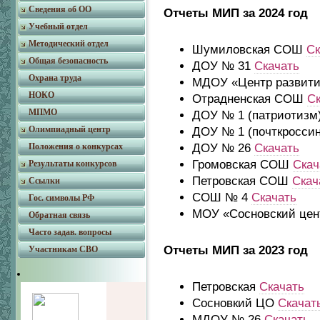
Сведения об ОО
Отчеты МИП за 2024 год
Учебный отдел
Методический отдел
Шумиловская СОШ
Ск
Общая безопасность
ДОУ № 31
Скачать
Охрана труда
МДОУ «Центр развития
НОКО
Отрадненская СОШ
Ск
МПМО
ДОУ № 1 (патриотизм
Олимпиадный центр
ДОУ № 1 (почткросси
ДОУ № 26
Скачать
Положения о конкурсах
Громовская СОШ
Скач
Результаты конкурсов
Петровская СОШ
Скач
Ссылки
СОШ № 4
Скачать
Гос. символы РФ
МОУ «Сосновский цен
Обратная связь
Часто задав. вопросы
Отчеты МИП за 2023 год
Участникам СВО
Петровская
Скачать
Сосновкий ЦО
Скачат
МДОУ № 26
Скачать