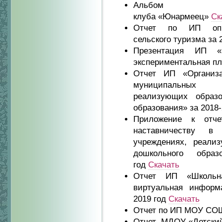
Альбом вое
клуба «Юнармеец»
Ск
Отчет по ИП опыт
сельского туризма за 
Презентация ИП «
экспериментальная п
Отчет ИП «Организ
муниципальных о
реализующих образо
образования» за 2018
Приложение к отч
наставничеству в 
учреждениях, реали
дошкольного обра
год
Скачать
Отчет ИП «Школьна
виртуальная информа
2019 год
Скачать
Отчет по ИП МОУ СОШ
Отчет МДОУ «Детский