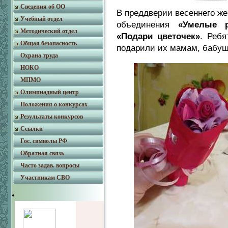
Сведения об ОО
В преддверии весеннего ж
Учебный отдел
объединения
«Умелые р
Методический отдел
«Подари цветочек»
. Реб
Общая безопасность
подарили их мамам, бабуш
Охрана труда
НОКО
МПМО
Олимпиадный центр
Положения о конкурсах
Результаты конкурсов
Ссылки
Гос. символы РФ
Обратная связь
Часто задав. вопросы
Участникам СВО