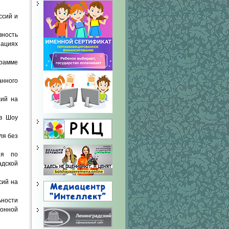
ссий и
ность
ациях
грамме
анного
сий на
ов Шоу
ля без
ия по
адской
сий на
ности
ионной