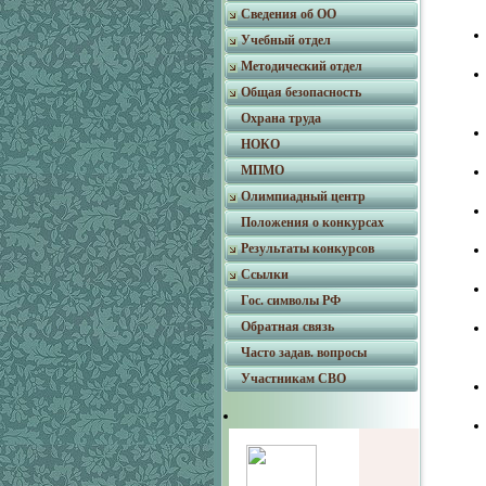
Сведения об ОО
Учебный отдел
Методический отдел
Общая безопасность
Охрана труда
НОКО
МПМО
Олимпиадный центр
Положения о конкурсах
Результаты конкурсов
Ссылки
Гос. символы РФ
Обратная связь
Часто задав. вопросы
Участникам СВО