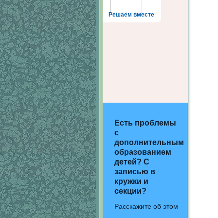
Решаем вместе
Есть проблемы
с
дополнительным
образованием
детей? С
записью в
кружки и
секции?
Расскажите об этом