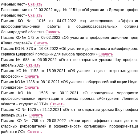
учебных мест»
Скачать
Распоряжение от 11.03.2022 года № 1151-р «Об участии в Ярмарке профе
учебных мест»
Скачать
Письмо КО № 1016 от 04.07.2022 соц исследование «Эффектив
профориентационной работы в общеобразовательных организ
Ленинградской области»
Скачать
Письмо КО № 172 от 09.02.2022 «Об участии в профориентационной про
#Точка старта47»
Скачать
Письмо КО № 373 от 16.03.2022 «Об участии в деятельности геймифициров
сервиса Цифровой помощник для выбора профессии»
Скачать
Письмо № 688 от 06.05.2022 «Отчет по открытым урокам Шоу профес
апрель 2022»
Скачать
Письмо КО № 1153 от 15.09.2021 «Об участии в цикле открытых урок
профессий»
Скачать
Письмо КО № 1286 от 08.10.2021 «Об участии в общероссийской акции Неде
турникетов»
Скачать
Письмо КО №. 1535 от 30.11.2021 «О проведении мероприят
профессиональной ориентации в рамках проекта «Абитуриент Ленингр
области – студент «ЛЭТИ»
Скачать
Письмо КО № 1670 от 21.12.2021 «Отчет по открытым урокам Шоу профес
декабрь 2021»
Скачать
Письмо КО № 789 от 25.05.2022 «Мониторинг эффективности деятель
классных руководителей и эффективности организации профориентац
работы в ОО»
Скачать