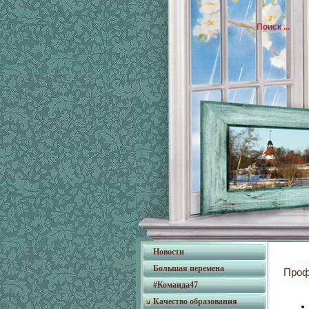
Новости
Большая перемена
Проф
#Команда47
Качество образования