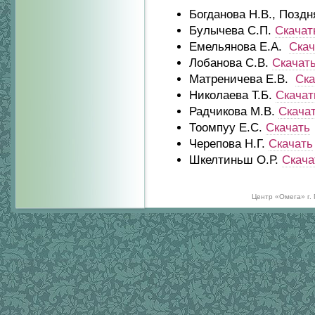
Богданова Н.В., Поздн
Булычева С.П.
Скачат
Емельянова Е.А.
Скач
Лобанова С.В.
Скачат
Матреничева Е.В.
Ска
Николаева Т.Б.
Скачат
Радчикова М.В.
Скача
Тоомпуу Е.С.
Скачать
Черепова Н.Г.
Скачать
Шкелтиньш О.Р.
Скача
Центр «Омега» г.