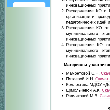
инновационных практ
Написать
Распоряжение КО и 
организации и провед
педагогических идей 
Распоряжение КО от
муниципального эта
инновационных практи
Распоряжение КО о
муниципального эта
инновационных практи
Материалы участнико
Мамонтовой С.Н.
Скач
Пятаевой И.Н.
Скачат
Коллектива МДОУ «Д
Ермольчевой А.К.
Ска
Радчиковой М.В.
Скач