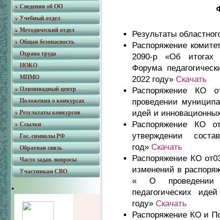
Сведения об ОО
Учебный отдел
Методический отдел
Результаты областног
Общая безопасность
Распоряжение комитет
Охрана труда
2090-р «Об итогах 
НОКО
Форума педагогическ
МПМО
2022 году»
Скачать
Олимпиадный центр
Распоряжение КО о
проведении муниципа
Положения о конкурсах
идей и инновационных
Результаты конкурсов
Распоряжение КО о
Ссылки
утверждении сост
Гос. символы РФ
год»
Скачать
Обратная связь
Распоряжение КО от03
Часто задав. вопросы
изменений в распоряж
Участникам СВО
« О проведении 
педагогических иде
году»
Скачать
Распоряжение КО и По