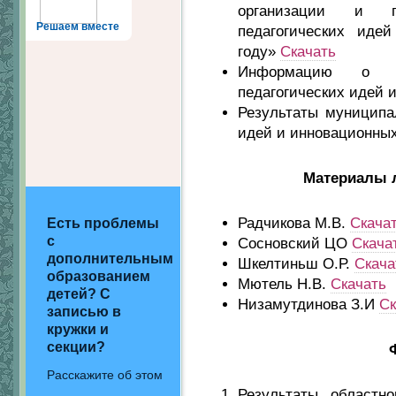
организации и п
Решаем вместе
педагогических иде
году»
Скачать
Информацию о м
педагогических идей 
Результаты муниципа
идей и инновационны
Материалы 
Радчикова М.В.
Скача
Есть проблемы
с
Сосновский ЦО
Скача
дополнительным
Шкелтиньш О.Р.
Скача
образованием
Мютель Н.В.
Скачать
детей? С
Низамутдинова З.И
Ск
записью в
кружки и
секции?
Расскажите об этом
Результаты областн