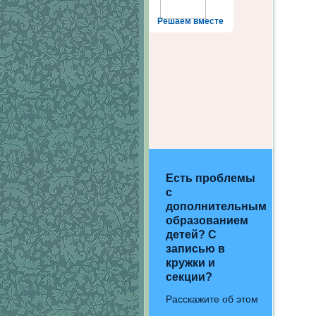
Решаем вместе
Есть проблемы
с
дополнительным
образованием
детей? С
записью в
кружки и
секции?
Расскажите об этом