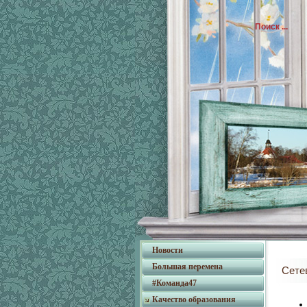
Новости
Большая перемена
Сете
#Команда47
Качество образования