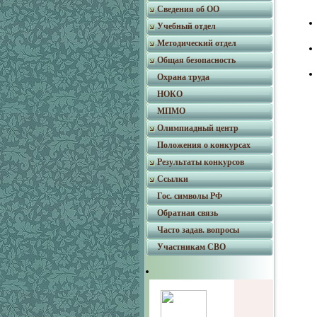
Сведения об ОО
Учебный отдел
Методический отдел
Общая безопасность
Охрана труда
НОКО
МПМО
Олимпиадный центр
Положения о конкурсах
Результаты конкурсов
Ссылки
Гос. символы РФ
Обратная связь
Часто задав. вопросы
Участникам СВО