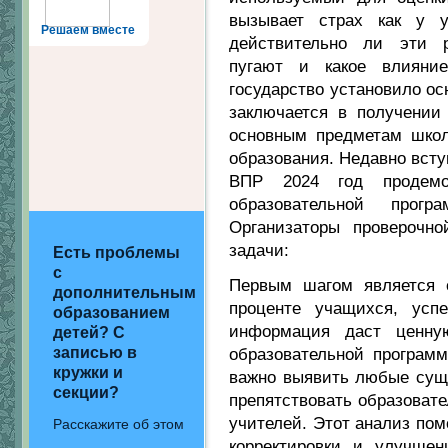
вызывает страх как у 
Решаем вместе
действительно ли эти р
пугают и какое влияни
государство установило ос
заключается в получении
основным предметам школ
образования. Недавно всту
ВПР 2024 год продемон
образовательной прогр
Организаторы проверочн
задачи:
Есть проблемы
с
Первым шагом является 
дополнительным
проценте учащихся, усп
образованием
информация даст ценну
детей? С
записью в
образовательной программ
кружки и
важно выявить любые сущ
секции?
препятствовать образовате
учителей. Этот анализ по
Расскажите об этом
корректировки и улучшен