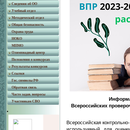
Сведения об ОО
Учебный отдел
Методический отдел
Общая безопасность
Охрана труда
НОКО
МПМО
Олимпиадный центр
Положения о конкурсах
Результаты конкурсов
Ссылки
Гос. символы РФ
Обратная связь
Часто задав. вопросы
Информа
Участникам СВО
Всероссийских провероч
Всероссийская контрольно
используемый для оценки