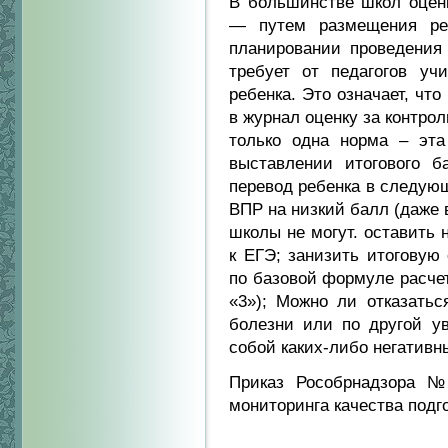
В большинстве школ оцен
— путем размещения рез
планировании проведения 
требует от педагогов уч
ребенка. Это означает, чт
в журнал оценку за контрол
только одна норма – эта
выставлении итогового б
перевод ребенка в следую
ВПР на низкий балл (даже 
школы не могут. оставить 
к ЕГЭ; занизить итоговую 
по базовой формуле расчет
«3»); Можно ли отказатьс
болезни или по другой ув
собой каких-либо негативн
Приказ Рособрнадзора №
мониторинга качества под