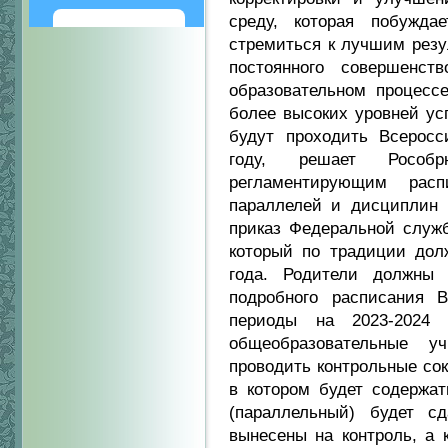
среду, которая побужда
Написать
стремиться к лучшим резу
постоянного совершенст
образовательном процесс
более высоких уровней усп
будут проходить Всеросс
году, решает Рособр
регламентирующим рас
параллелей и дисциплин н
приказ Федеральной служб
который по традиции дол
года. Родители должны 
подробного расписания 
периоды на 2023-2024 
общеобразовательные у
проводить контрольные со
в котором будет содержат
(параллельный) будет с
вынесены на контроль, а 