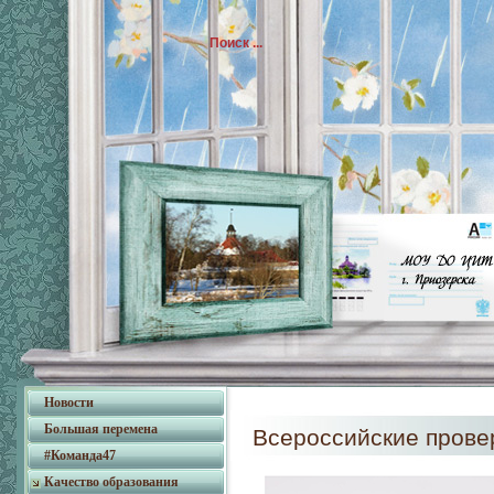
Новости
Большая перемена
Всероссийские прове
#Команда47
Качество образования