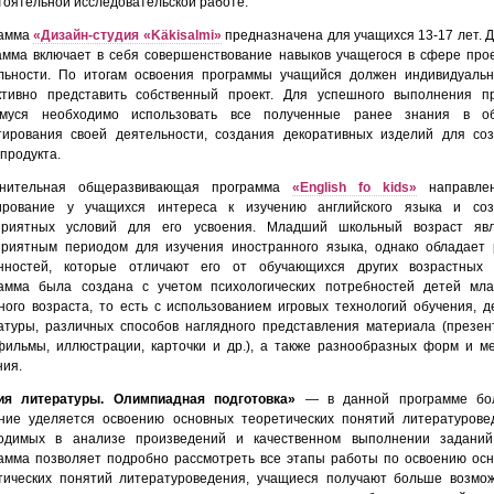
тоятельной исследовательской работе.
рамма
«Дизайн-студия «Käkisalmi»
предназначена для учащихся 13-17 лет. 
амма включает в себя совершенствование навыков учащегося в сфере про
льности. По итогам освоения программы учащийся должен индивидуаль
ктивно представить собственный проект. Для успешного выполнения п
муся необходимо использовать все полученные ранее знания в об
тирования своей деятельности, создания декоративных изделий для со
продукта.
лнительная общеразвивающая программа
«English fo kids»
направле
рование у учащихся интереса к изучению английского языка и соз
приятных условий для его усвоения. Младший школьный возраст явл
приятным периодом для изучения иностранного языка, однако обладает
нностей, которые отличают его от обучающихся других возрастных г
амма была создана с учетом психологических потребностей детей мл
ного возраста, то есть с использованием игровых технологий обучения, д
атуры, различных способов наглядного представления материала (презен
фильмы, иллюстрации, карточки и др.), а также разнообразных форм и м
ния.
ия литературы. Олимпиадная подготовка
»
— в данной программе бо
ние уделяется освоению основных теоретических понятий литературове
одимых в анализе произведений и качественном выполнении заданий
амма позволяет подробно рассмотреть все этапы работы по освоению ос
тических понятий литературоведения, учащиеся получают больше возмо