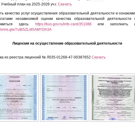
Учебный план на 2025-2026 уч.г.
Скачать
ть качество услуг осуществления образовательной деятельности и ознакоми
ьтатами независимой оценки качества образовательной деятельности
комиться здесь:
https://bus.gov.ru/info-card/351088
или заполнить ан
//forms.gle/7uBi5ZLi85AMYDh3A
Лицензия на осуществление образовательной деятельности
ка из реестра лицензий № Л035-01268-47-00387652
Скачать