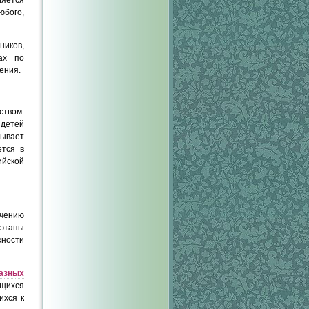
юбого,
иков,
ах по
ения.
ством.
 детей
ывает
ется в
ийской
учению
 этапы
ности
разных
щихся
ихся к