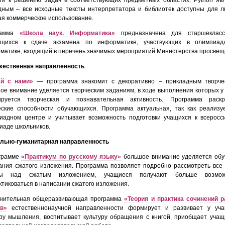
дным – все исходные тексты интерпретатора и библиотек доступны для л
ая коммерческое использование.
рамма
«Школа наук. Информатика»
предназначена для старшеклассн
ящихся к сдаче экзамена по информатике, участвующих в олимпиад
матике, входящий в перечень значимых мероприятий Министерства просвещ
жественная направленность
й с нами
»
— программа знакомит с декоративно – прикладным творче
ое внимание уделяется творческим заданиям, в ходе выполнения которых у
руется творческая и познавательная активность. Программа раскр
еские способности обучающихся. Программа актуальная, так как реализу
иадном центре и учитывает возможность подготовки учащихся к всеросс
иаде школьников.
льно-гуманитарная направленность
грамме
«Практикум по русскому языку»
большое внимание уделяется об
ания сжатого изложения. Программа позволяет подробно рассмотреть все
ты над сжатым изложением, учащиеся получают больше возмож
ктиковаться в написании сжатого изложения.
нительная общеразвивающая программа
«Теория и практика сочинений 
в»
естественнонаучной направленности формирует и развивает у уча
уру мышления, воспитывает культуру обращения с книгой, приобщает учащ