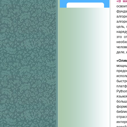
«
В ми
осво
Написать
фунд
алгор
алгор
цель,
наряд
это с
необх
челов
деле, 
«
Олим
мощны
предо
испол
быстр
платф
Pytho
языко
больш
форме
библи
отрас
интер
перей