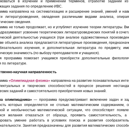
иковаться в изучении и применении терминов, отработке заданий из
жащих задания по определению ИВС.
амма направлена на систематизацию и расширение знаний, умений и нав
ти литературоведения, овладения различными видами анализа, опира
тические сведения.
амма не только продолжает, но и углубляет изучение теории литературы. Вм
одразумевает усвоение теоретических литературоведческих понятий в сочет
ической деятельностью учащихся (при анализе художественных произведен
тве объекта анализа предлагаются литературные произведения, предназна
бязательного изучения, и дополнительная литература по предмету, и
ическую значимость (по выбору преподавателя и учащихся).
я программа помогает учащимся приобрести дополнительные филологи
я по литературе.
твенно-научная направленность
рамма
«Олимпиадная физика»
направлена на развитие познавательных инте
лектуальных и творческих способностей в процессе решения нестанд
еских заданий и самостоятельного приобретения новых знаний.
а олимпиадника
»
— программа предусматривает включение задач и за
ость которых определяется не столько математическим содержанием, с
ной и необычностью математической ситуации, что способствует появл
хся желания отказаться от образца, проявить самостоятельность, а
ровать умение работать в условиях поиска и развития сообразитель
нательности. Занятия предназначены для развития математических способ