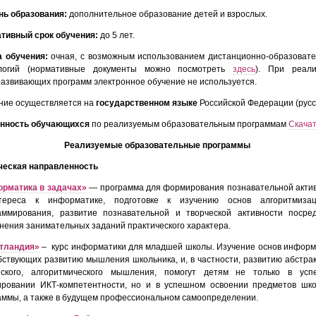
нь образования:
дополнительное образование детей и взрослых.
тивный срок обучения:
до 5 лет.
 обучения:
очная, с возможным использованием дистанционно-образоват
логий (нормативные документы можно посмотреть
здесь
). При реали
азвивающих программ электронное обучение не используется.
ние осуществляется на
государственном языке
Российской Федерации (русс
нность обучающихся
по реализуемым образовательным программам
Скача
Реализуемые образовательные программы
ческая направленность
рматика в задачах»
— программа для формирования познавательной акти
тереса к информатике, подготовке к изучению основ алгоритмиза
аммирования, развитие познавательной и творческой активности посре
нения занимательных заданий практического характера.
тландия»
– курс информатики для младшей школы. Изучение основ информ
бствующих развитию мышления школьника, и, в частности, развитию абстрак
еского, алгоритмического мышления, помогут детям не только в усп
ровании ИКТ-компетентности, но и в успешном освоении предметов шк
аммы, а также в будущем профессиональном самоопределении.