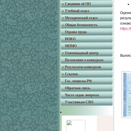
Сведения об ОО
Учебный отдел
Оцени
Методический отдел
резул
озна
Общая безопасность
https:
Охрана труда
НОКО
МПМО
Олимпиадный центр
Выпис
Положения о конкурсах
Результаты конкурсов
Ссылки
Гос. символы РФ
Обратная связь
Часто задав. вопросы
Участникам СВО