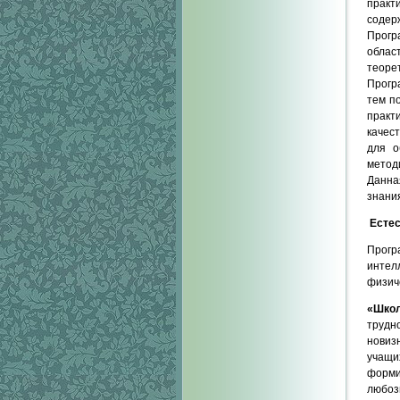
практ
содер
Прогр
облас
теоре
Прогр
тем п
практ
качес
для о
метод
Данна
знани
Естес
Прог
интел
физич
«
Школ
трудн
новиз
учащи
форми
любоз