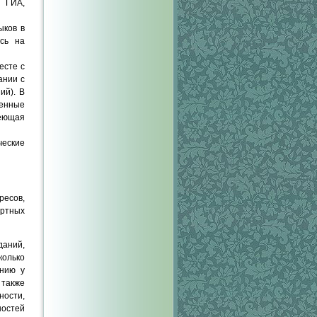
 ГИА,
ыков в
ясь на
есте с
ании с
ий). В
ченные
меющая
ческие
ресов,
артных
даний,
колько
ению у
 также
ности,
ностей