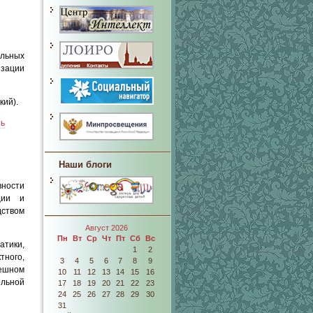
ельных
зации
кий).
ть
Наши блоги
вности
ции и
дством
Август 2026
Пн
Вт
Ср
Чт
Пт
Сб
Вс
атики,
1
2
тного,
3
4
5
6
7
8
9
ешном
10
11
12
13
14
15
16
ольной
17
18
19
20
21
22
23
24
25
26
27
28
29
30
31