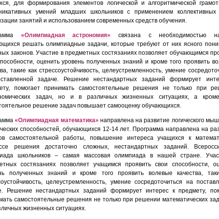
хся, для формирования элементов логической и алгоритмической грамот
никативных умений младших школьников с применением коллективных
изации занятий и использованием современных средств обучения.
рамма
«
Олимпиадная астрономия
»
связана с необходимостью на
ющихся решать олимпиадные задачи, которые требуют от них ясного пон
ных законов. Участие в предметных состязаниях позволяет обучающимся пр
способности, оценить уровень полученных знаний и кроме того проявить в
тва, такие как стрессоустойчивость, целеустремленность, умение сосредото
ставленной задаче. Решение нестандартных заданий формирует инте
ету, помогает принимать самостоятельные решения не только при ре
номических задач, но и в различных жизненных ситуациях, а кроме
тоятельное решение задач повышает самооценку обучающихся.
рамма
«Олимпиадная математика»
направлена на развитие логического мы
рческих способностей, обучающихся 12-14 лет. Программа направлена на ра
ов самостоятельной работы, повышение интереса учащихся к математ
ссе решения достаточно сложных, нестандартных заданий. Всеросси
иада школьников – самая массовая олимпиада в нашей стране. Учас
етных состязаниях позволяет учащимся проявить свои способности, о
нь полученных знаний и кроме того проявить волевые качества, так
соустойчивость, целеустремленность, умение сосредоточиться на постав
е. Решение нестандартных заданий формирует интерес к предмету, по
мать самостоятельные решения не только при решении математических зад
азличных жизненных ситуациях.