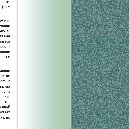
ности,
 форм
учить
имания
оявить
олевые
читься
рес к
шении
 того
шления
звитие
ике в
йская
тие в
ценить
ие как
ленной
могает
ач, но