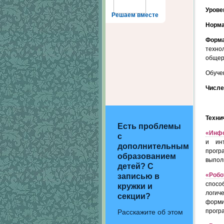
Урове
Решаем вместе
Норма
Форма
техно
общер
Обуче
Числе
Техни
Есть проблемы
«Инфо
с
и ин
дополнительным
прогр
образованием
выпол
детей? С
«Робо
записью в
спосо
кружки и
логич
секции?
форми
прогр
Расскажите об этом