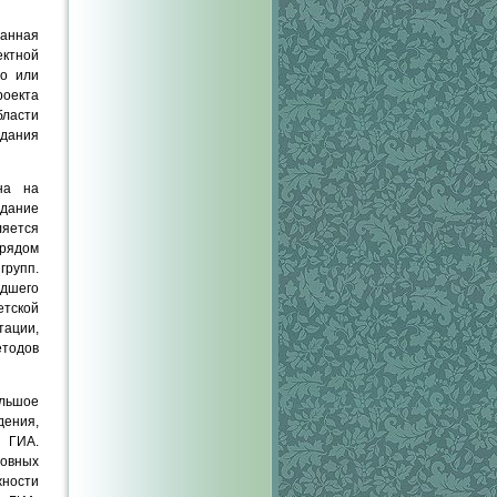
Данная
ектной
но или
роекта
ласти
здания
на на
дание
яется
 рядом
рупп.
адшего
етской
тации,
етодов
льшое
дения,
 ГИА.
новных
жности