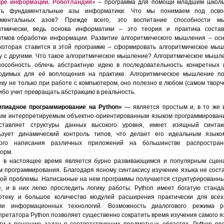
ре информации. Роботландия
»
– программа для помощи младшим школь
ить фундаментальные азы информатики. Что мы понимаем под осво
аментальных азов? Прежде всего, это воспитание способности мы
итмически, ведь основа информатики – это теория и практика соста
итмов обработки информации. Развитие алгоритмического мышления – ос
 которая ставится в этой программе – сформировать алгоритмическое мы
у с другими. Что такое алгоритмическое мышление? Алгоритмическое мышл
пособность облечь абстрактную идею в последовательность конкретных 
одимых для её воплощения на практике. Алгоритмическое мышление п
еку не только при работе с компьютером, оно полезно в любом (самом творч
ибо учит превращать абстракцию в реальность.
пиадное программирование на Python
»
— является простым и, в то же 
м интерпретируемым объектно-ориентированным языком программирован
ставляет структуры данных высокого уровня, имеет изящный синтак
ьзует динамический контроль типов, что делает его идеальным язык
ого написания различных приложений на большинстве распростран
орм.
n в настоящее время является бурно развивающимся и популярным сце
м программирования. Благодаря ясному синтаксису изучение языка не сост
ой проблемы. Написанные на нем программы получаются структурированн
, и в них легко проследить логику работы. Python имеет богатую станд
отеку и большое количество модулей расширения практически для все
ли информационных технологий. Возможность диалогового режима р
претатора Python позволяет существенно сократить время изучения самого я
ти к решению задач в соответствующих предметных областях. Python яв