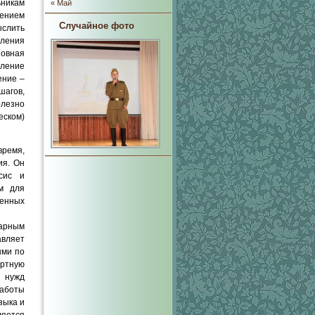
никам
« Май
ением
Случайное фото
слить
вления
новная
шление
ение –
шагов,
олезно
еском)
время,
ия. Он
сис и
ом для
енных
нарным
авляет
ыми по
артную
х нужд
аботы
зыка и
ляется