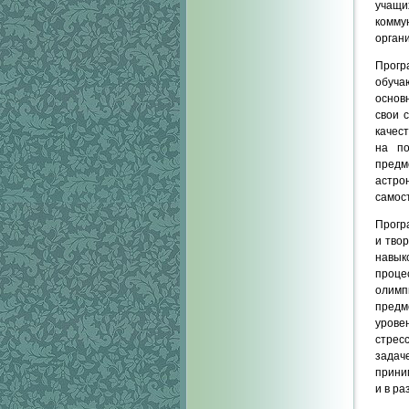
учащи
комму
орган
Прог
обуча
основ
свои 
качес
на по
предм
астро
самос
Прог
и тво
навык
проце
олимп
предм
урове
стрес
задач
прини
и в р