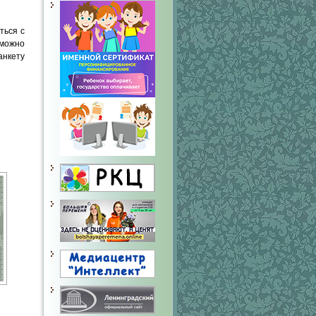
ться с
 можно
кету