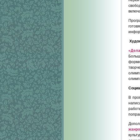
свобо
включ
Прог
готов
инфор
Худо
«
Дела
Больш
форми
творч
олимп
олимп
Социа
В про
напис
рабо
попра
Допол
жанро
культ