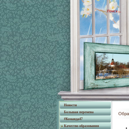
Новости
Большая перемена
Обра
#Команда47
Качество образования