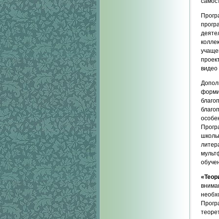
самос
Прог
прогр
деяте
колле
учаще
проек
видео 
Допо
форми
благо
благо
особе
Прогр
школь
литер
мульт
обуче
«
Теор
внима
необх
Прогр
теоре