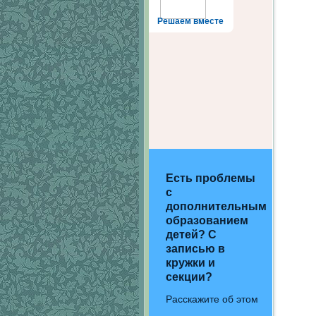
Решаем вместе
Есть проблемы
с
дополнительным
образованием
детей? С
записью в
кружки и
секции?
Расскажите об этом