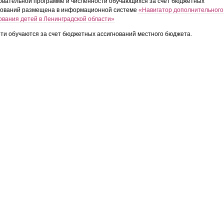
овательной программе и численности обучающихся за счет бюджетных
нований размещена в информационной системе
«Навигатор дополнительного
ования детей в Ленинградской области»
ети обучаются за счет бюджетных ассигнований местного бюджета.