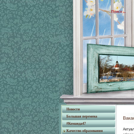
Новости
Большая перемена
Вака
#Команда47
Актуа
Качество образования