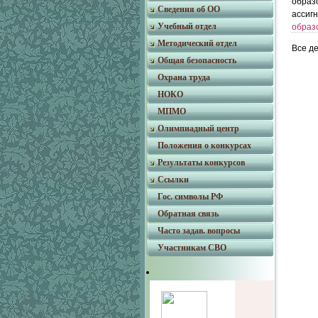
образ
Сведения об ОО
ассиг
Учебный отдел
образ
Методический отдел
Все д
Общая безопасность
Охрана труда
НОКО
МПМО
Олимпиадный центр
Положения о конкурсах
Результаты конкурсов
Ссылки
Гос. символы РФ
Обратная связь
Часто задав. вопросы
Участникам СВО