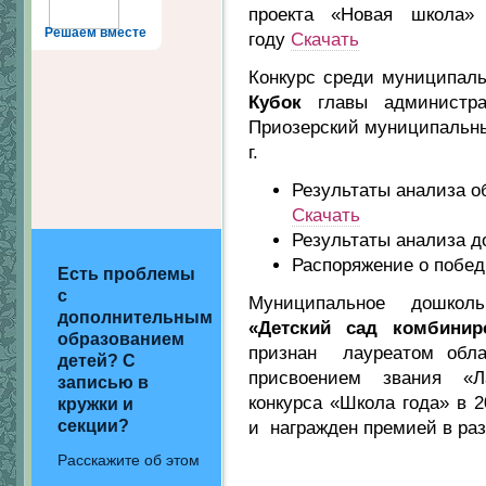
проекта «Новая школа»
Решаем вместе
году
Скачать
Конкурс среди муниципаль
Кубок
главы администра
Приозерский муниципальны
г.
Результаты анализа 
Скачать
Результаты анализа 
Распоряжение о побе
Есть проблемы
с
Муниципальное дошколь
дополнительным
«Детский сад комбини
образованием
признан лауреатом обла
детей? С
присвоением звания «Ла
записью в
конкурса «Школа года» в 
кружки и
секции?
и награжден премией в ра
Расскажите об этом