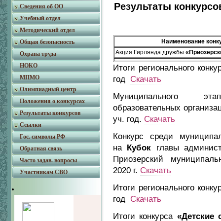
Результаты конкурсов
Сведения об ОО
Учебный отдел
Методический отдел
Наименование конк
Общая безопасность
Акция Гирлянда дружбы
«Приозерск
Охрана труда
НОКО
Итоги регионального конк
МПМО
год
Скачать
Олимпиадный центр
Муниципального эта
Положения о конкурсах
образовательных организа
Результаты конкурсов
уч. год.
Скачать
Ссылки
Конкурс среди муниципа
Гос. символы РФ
на
Кубок
главы админист
Обратная связь
Приозерский муниципаль
Часто задав. вопросы
2020 г.
Скачать
Участникам СВО
Итоги регионального конк
год
Скачать
Итоги конкурса
«Детские 