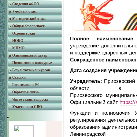
Сведения об ОО
Учебный отдел
Методический отдел
Общая безопасность
Охрана труда
Полное наименование:
НОКО
учреждение дополнительно
МПМО
и поддержке одаренных де
Олимпиадный центр
Сокращенное наименован
Положения о конкурсах
Дата создания учреждени
Результаты конкурсов
Ссылки
Учредитель:
Приозерский
Гос. символы РФ
области в л
Обратная связь
Приозерского муниципальн
Часто задав. вопросы
Официальный сайт
https:/
Участникам СВО
Функции и полномочия У
регулирования деятельнос
образования администраци
Ленинградской 