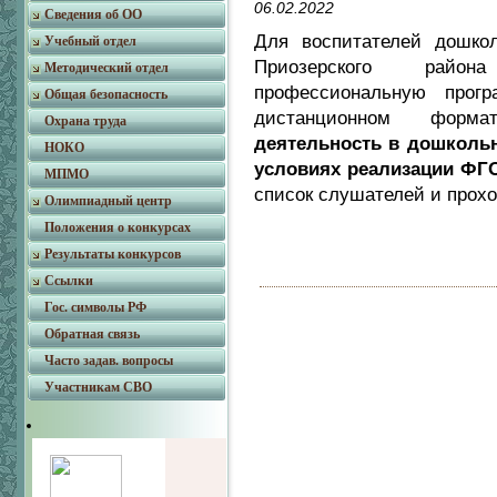
06.02.2022
Сведения об ОО
Для воспитателей дошкол
Учебный отдел
Приозерского район
Методический отдел
профессиональную прог
Общая безопасность
дистанционном фор
Охрана труда
деятельность в дошкольн
НОКО
условиях реализации ФГ
МПМО
список слушателей и прох
Олимпиадный центр
Положения о конкурсах
Результаты конкурсов
Ссылки
Гос. символы РФ
Обратная связь
Часто задав. вопросы
Участникам СВО