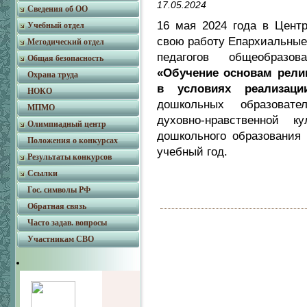
17.05.2024
Сведения об ОО
16 мая 2024 года в Центр
Учебный отдел
свою работу Епархиальные
Методический отдел
педагогов общеобразо
Общая безопасность
«Обучение основам религ
Охрана труда
в условиях реализа
НОКО
дошкольных образоват
МПМО
духовно-нравственной 
Олимпиадный центр
дошкольного образования 
Положения о конкурсах
учебный год.
Результаты конкурсов
Ссылки
Гос. символы РФ
Обратная связь
Часто задав. вопросы
Участникам СВО