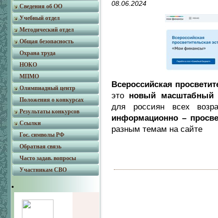
08.06.2024
Сведения об ОО
Учебный отдел
Методический отдел
Общая безопасность
Охрана труда
НОКО
МПМО
Всероссийская просвети
Олимпиадный центр
это
новый масштабный 
Положения о конкурсах
для россиян всех воз
Результаты конкурсов
информационно – просве
Ссылки
разным темам на сайте
Гос. символы РФ
Обратная связь
Часто задав. вопросы
Участникам СВО