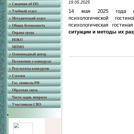
19.05.2025
Сведения об ОО
14 мая 2025 года со
Учебный отдел
психологической гости
Методический отдел
психологическая гостин
Общая безопасность
ситуации и методы их ра
Охрана труда
НОКО
МПМО
Олимпиадный центр
Положения о конкурсах
Результаты конкурсов
Ссылки
Гос. символы РФ
Обратная связь
Часто задав. вопросы
Участникам СВО