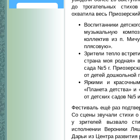
до трогательных стихо
Написать
охватила весь Приозерский
Воспитанники детског
музыкальную компо
коллектив из п. Мич
плясовую».
Зрители тепло встрет
страна моя родная» в
сада №5 г. Приозерск
от детей дошкольной
Яркими и красочным
«Планета детства» и
от детских садов №5 
Фестиваль ещё раз подтвер
Со сцены звучали стихи о
у зрителей вызвало ст
исполнении Вероники Ляш
Дарьи из Центра развития 