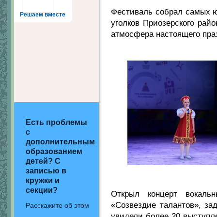
Фестиваль собрал самых ю
Решаем вместе
уголков Приозерского райо
атмосфера настоящего пра
Есть проблемы
с
дополнительным
образованием
детей? С
записью в
кружки и
секции?
Открыл концерт вокаль
«Созвездие талантов», за
Расскажите об этом
увидели более 20 выступл