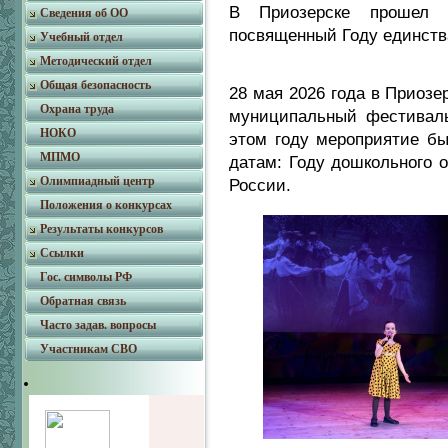
В Приозерске проше
Сведения об ОО
посвященный Году единств
Учебный отдел
Методический отдел
Общая безопасность
28 мая 2026 года в Приозе
Охрана труда
муниципальный фестиваль 
НОКО
этом году мероприятие бы
МПМО
датам: Году дошкольного 
Олимпиадный центр
России.
Положения о конкурсах
Результаты конкурсов
Ссылки
Гос. символы РФ
Обратная связь
Часто задав. вопросы
Участникам СВО